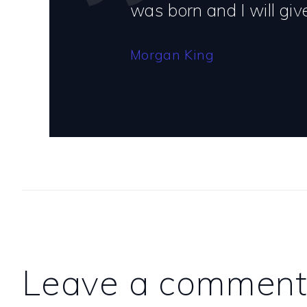
was born and I will gi
Morgan King
Leave a commen