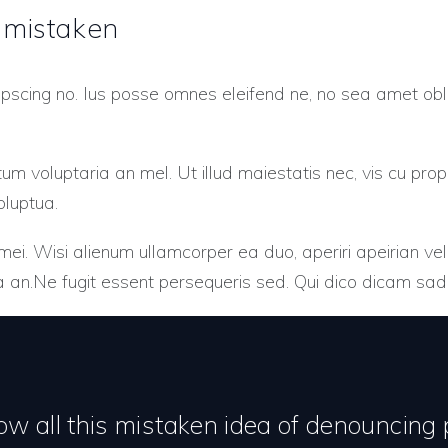
s mistaken
ipscing no. Ius posse omnes eleifend ne, no sea amet obl
m voluptaria an mel. Ut illud maiestatis nec, vis cu prop
oluptua.
 mei. Wisi alienum ullamcorper ea duo, aperiri apeirian vel
a an.Ne fugit essent persequeris sed. Qui dico dicam sadi
ow all this mistaken idea of denouncing