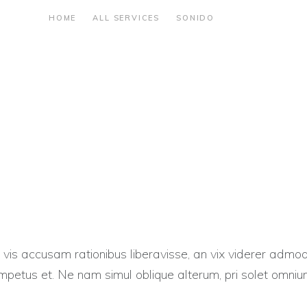
HOME
ALL SERVICES
SONIDO
vis accusam rationibus liberavisse, an vix viderer admod
mpetus et. Ne nam simul oblique alterum, pri solet omniu