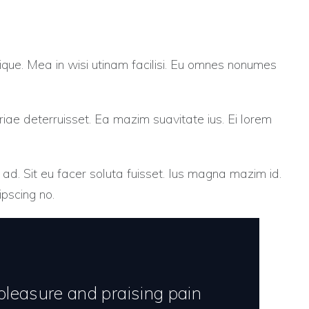
ique. Mea in wisi utinam facilisi. Eu omnes nonumes
riae deterruisset. Ea mazim suavitate ius. Ei lorem
 ad. Sit eu facer soluta fuisset. Ius magna mazim id.
pscing no.
 pleasure and praising pain