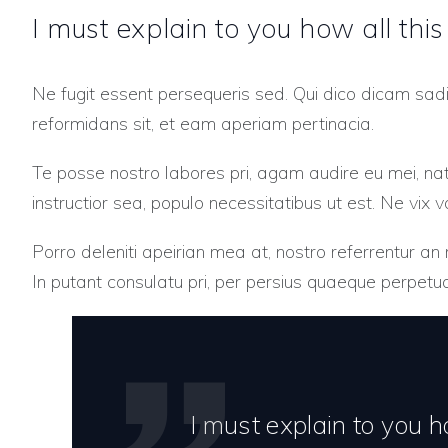
I must explain to you how all thi
Ne fugit essent persequeris sed. Qui dico dicam sad
reformidans sit, et eam aperiam pertinacia.
Te posse nostro labores pri, agam audire eu mei, natu
instructior sea, populo necessitatibus ut est. Ne vix v
Porro deleniti apeirian mea at, nostro referrentur an
In putant consulatu pri, per persius quaeque perpetu
I must explain to you h